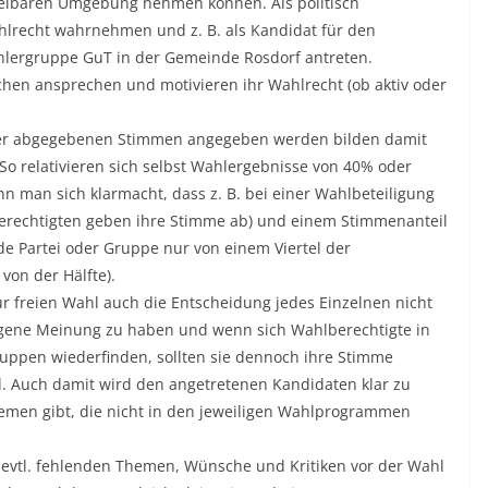
ttelbaren Umgebung nehmen können. Als politisch
hlrecht wahrnehmen und z. B. als Kandidat für den
hlergruppe GuT in der Gemeinde Rosdorf antreten.
hen ansprechen und motivieren ihr Wahlrecht (ob aktiv oder
 der abgegebenen Stimmen angegeben werden bilden damit
o relativieren sich selbst Wahlergebnisse von 40% oder
n man sich klarmacht, dass z. B. bei einer Wahlbeteiligung
berechtigten geben ihre Stimme ab) und einem Stimmenanteil
e Partei oder Gruppe nur von einem Viertel der
von der Hälfte).
ur freien Wahl auch die Entscheidung jedes Einzelnen nicht
igene Meinung zu haben und wenn sich Wahlberechtigte in
uppen wiederfinden, sollten sie dennoch ihre Stimme
l. Auch damit wird den angetretenen Kandidaten klar zu
emen gibt, die nicht in den jeweiligen Wahlprogrammen
e evtl. fehlenden Themen, Wünsche und Kritiken vor der Wahl