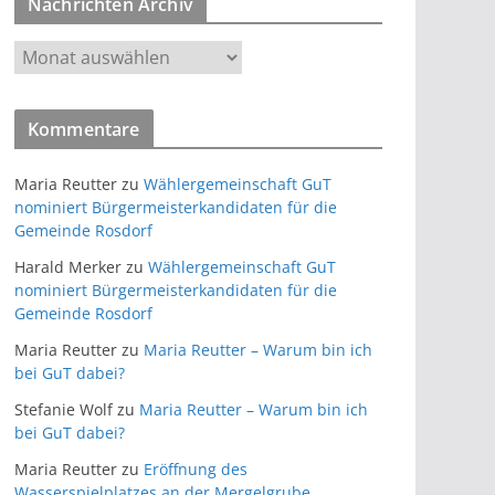
Nachrichten Archiv
e
g
N
o
a
r
c
i
Kommentare
h
e
r
n
Maria Reutter
zu
Wählergemeinschaft GuT
i
nominiert Bürgermeisterkandidaten für die
c
Gemeinde Rosdorf
h
Harald Merker
zu
Wählergemeinschaft GuT
t
nominiert Bürgermeisterkandidaten für die
e
Gemeinde Rosdorf
n
Maria Reutter
zu
Maria Reutter – Warum bin ich
A
bei GuT dabei?
r
Stefanie Wolf
zu
Maria Reutter – Warum bin ich
c
bei GuT dabei?
h
i
Maria Reutter
zu
Eröffnung des
Wasserspielplatzes an der Mergelgrube