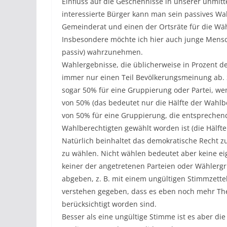
Einfluss auf die Geschehnisse in unserer unmi
interessierte Bürger kann man sein passives Wa
Gemeinderat und einen der Ortsräte für die Wä
Insbesondere möchte ich hier auch junge Mensc
passiv) wahrzunehmen.
Wahlergebnisse, die üblicherweise in Prozent
immer nur einen Teil Bevölkerungsmeinung ab. S
sogar 50% für eine Gruppierung oder Partei, wen
von 50% (das bedeutet nur die Hälfte der Wahl
von 50% für eine Gruppierung, die entsprechend
Wahlberechtigten gewählt worden ist (die Hälfte 
Natürlich beinhaltet das demokratische Recht z
zu wählen. Nicht wählen bedeutet aber keine e
keiner der angetretenen Parteien oder Wählergr
abgeben, z. B. mit einem ungültigen Stimmzette
verstehen gegeben, dass es eben noch mehr Th
berücksichtigt worden sind.
Besser als eine ungültige Stimme ist es aber di