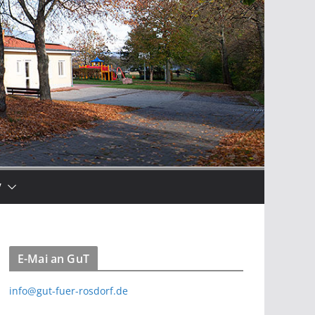
V
E-Mai an GuT
info@gut-fuer-rosdorf.de