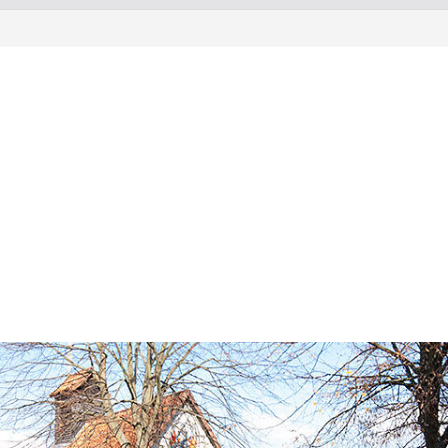
r euch ein!
inde Rosdorf
lick