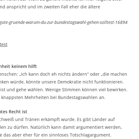
end anspricht und im zweiten Fall eher die ältere
.
/8-gute-gruende-warum-du-zur-bundestagswahl-gehen-solltest-16894
test
nheit keinem hilft
enschen: „Ich kann doch eh nichts ändern“ oder „die machen
nken würde, könnte unsere Demokratie nicht funktionieren.
bist und gehe wählen. Wenige Stimmen können viel bewirken.
ie knappsten Mehrheiten bei Bundestagswahlen an.
tes Recht ist
 Schweiß und Tränen erkämpft wurde. Es gibt Länder auf
hlen zu dürfen. Natürlich kann damit argumentiert werden,
te das aber eher für ein sinnloses Totschlagargument.