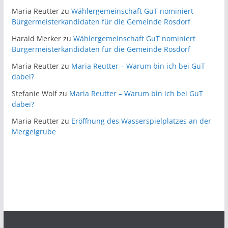
r
n
Maria Reutter
zu
Wählergemeinschaft GuT nominiert
i
Bürgermeisterkandidaten für die Gemeinde Rosdorf
c
Harald Merker
zu
Wählergemeinschaft GuT nominiert
h
Bürgermeisterkandidaten für die Gemeinde Rosdorf
t
e
Maria Reutter
zu
Maria Reutter – Warum bin ich bei GuT
dabei?
n
A
Stefanie Wolf
zu
Maria Reutter – Warum bin ich bei GuT
r
dabei?
c
Maria Reutter
zu
Eröffnung des Wasserspielplatzes an der
h
Mergelgrube
i
v