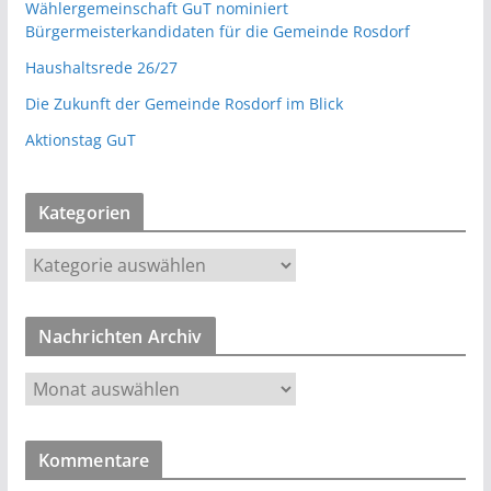
Wählergemeinschaft GuT nominiert
Bürgermeisterkandidaten für die Gemeinde Rosdorf
Haushaltsrede 26/27
Die Zukunft der Gemeinde Rosdorf im Blick
Aktionstag GuT
Kategorien
K
a
t
Nachrichten Archiv
e
g
N
o
a
r
c
i
Kommentare
h
e