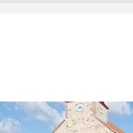
r euch ein!
inde Rosdorf
lick