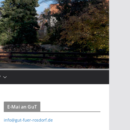
V
E-Mai an GuT
info@gut-fuer-rosdorf.de