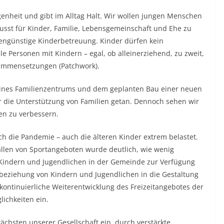
rgenheit und gibt im Alltag Halt. Wir wollen jungen Menschen
wusst für Kinder, Familie, Lebensgemeinschaft und Ehe zu
tengünstige Kinderbetreuung. Kinder dürfen kein
lle Personen mit Kindern – egal, ob alleinerziehend, zu zweit,
sammensetzungen (Patchwork).
eines Familienzentrums und dem geplanten Bau einer neuen
ür die Unterstützung von Familien getan. Dennoch sehen wir
en zu verbessern.
 die Pandemie – auch die älteren Kinder extrem belastet.
llen von Sportangeboten wurde deutlich, wie wenig
 Kindern und Jugendlichen in der Gemeinde zur Verfügung
inbeziehung von Kindern und Jugendlichen in die Gestaltung
e kontinuierliche Weiterentwicklung des Freizeitangebotes der
ichkeiten ein.
wächsten unserer Gesellschaft ein, durch verstärkte