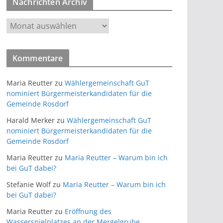
Nachrichten Archiv
e
g
N
o
a
r
c
i
Kommentare
h
e
r
n
Maria Reutter
zu
Wählergemeinschaft GuT
i
nominiert Bürgermeisterkandidaten für die
c
Gemeinde Rosdorf
h
Harald Merker
zu
Wählergemeinschaft GuT
t
nominiert Bürgermeisterkandidaten für die
e
Gemeinde Rosdorf
n
Maria Reutter
zu
Maria Reutter – Warum bin ich
A
bei GuT dabei?
r
Stefanie Wolf
zu
Maria Reutter – Warum bin ich
c
bei GuT dabei?
h
i
Maria Reutter
zu
Eröffnung des
Wasserspielplatzes an der Mergelgrube