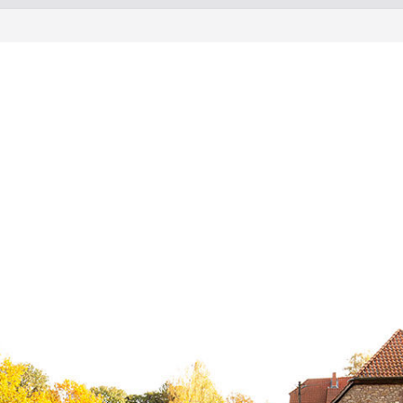
r euch ein!
inde Rosdorf
lick