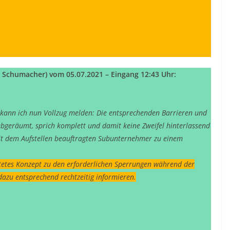
o Schumacher) vom 05.07.2021 – Eingang 12:43 Uhr:
ann ich nun Vollzug melden: Die entsprechenden Barrieren und
bgeräumt, sprich komplett und damit keine Zweifel hinterlassend
 mit dem Aufstellen beauftragten Subunternehmer zu einem
itetes Konzept zu den erforderlichen Sperrungen während der
dazu entsprechend rechtzeitig informieren.